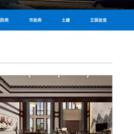
消防类
市政类
土建
立面改造