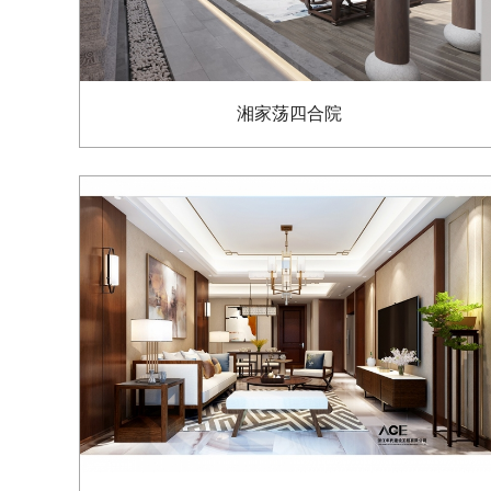
湘家荡四合院