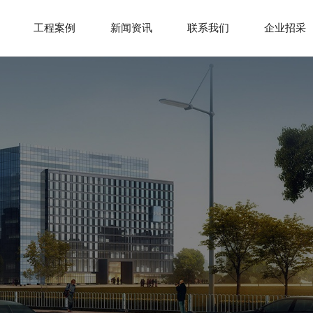
工程案例
新闻资讯
联系我们
企业招采
解决方案
幕墙类
公司动态
联系方式
合作伙伴
装修类
行业新闻
地图导航
下载中心
家装类
招贤纳士
在线留言
智能化
门窗类
钢结构
品质提升类
消防类
市政类
土建
立面改造